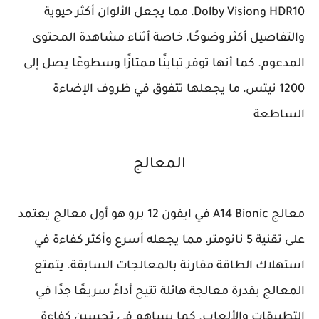
HDR10 وDolby Vision، مما يجعل الألوان أكثر حيوية
والتفاصيل أكثر وضوحًا، خاصة أثناء مشاهدة المحتوى
المدعوم. كما أنها توفر تباينًا ممتازًا وسطوعًا يصل إلى
1200 نيتس، ما يجعلها تتفوق في ظروف الإضاءة
الساطعة
المعالج
معالج A14 Bionic في ايفون 12 برو هو أول معالج يعتمد
على تقنية 5 نانومتر، مما يجعله أسرع وأكثر كفاءة في
استهلاك الطاقة مقارنة بالمعالجات السابقة. يتمتع
المعالج بقدرة معالجة هائلة تتيح أداءً سريعًا جدًا في
التطبيقات والألعاب. كما يساهم في تحسين كفاءة